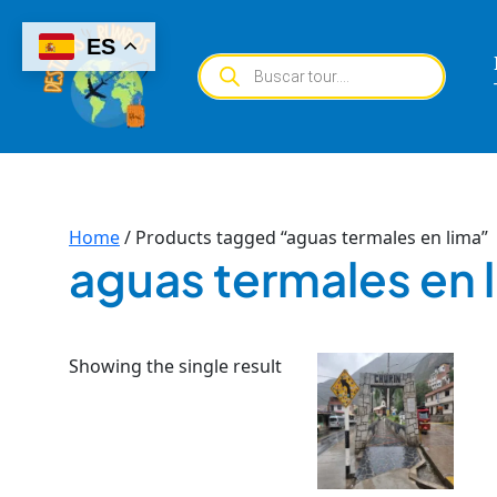
Skip
to
ES
Products
content
search
Home
/ Products tagged “aguas termales en lima”
aguas termales en 
Showing the single result