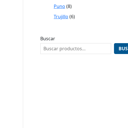
Puno
8
Trujillo
6
Buscar
BUS