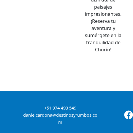
paisajes
impresionantes.
¡Reserva tu
aventura y
sumérgete en la
tranquilidad de
Churín!
+51 974 493 549
danielcardona@destinosyrumbos.co
m