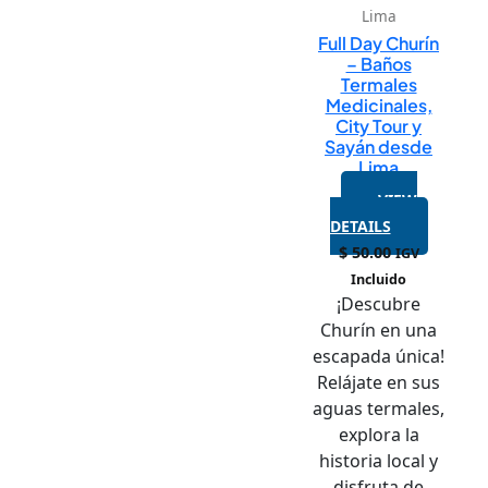
Lima
Full Day Churín
– Baños
Termales
Medicinales,
City Tour y
Sayán desde
Lima
VIEW
DETAILS
$
50.00
IGV
Incluido
¡Descubre
Churín en una
escapada única!
Relájate en sus
aguas termales,
explora la
historia local y
disfruta de