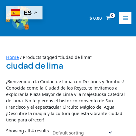
Skip
8
2
2
6
1
9
8
1
1
to
ES
p
p
1
p
4
p
p
4
0
content
$
0.00
r
r
p
r
p
r
r
p
p
o
o
r
o
r
o
o
r
r
d
d
o
d
o
d
d
o
o
u
u
d
u
d
u
u
d
d
c
c
u
c
u
c
c
u
u
Home
/ Products tagged “ciudad de lima”
ciudad de lima
t
t
c
t
c
t
t
c
c
s
s
t
s
t
s
s
t
t
¡Bienvenido a la Ciudad de Lima con Destinos y Rumbos!
s
s
s
s
Conocida como la Ciudad de los Reyes, te invitamos a
explorar la Plaza Mayor de Lima y la majestuosa Catedral
de Lima. No te pierdas el histórico convento de San
Francisco y el espectacular Circuito Mágico del Agua.
¡Descubre la magia y la cultura que esta vibrante ciudad
tiene para ofrecer!
Showing all 4 results