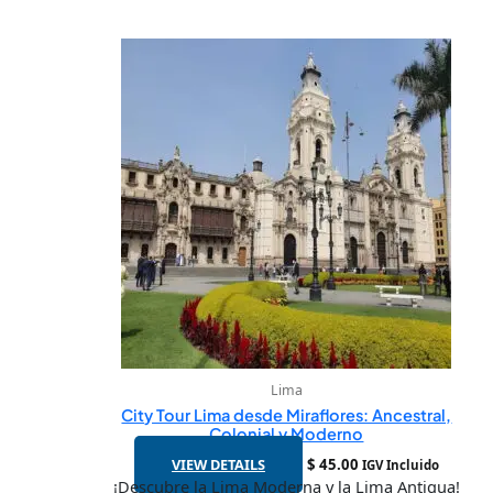
Lima
City Tour Lima desde Miraflores: Ancestral,
Colonial y Moderno
VIEW DETAILS
$
45.00
IGV Incluido
¡Descubre la Lima Moderna y la Lima Antigua!