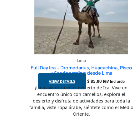
Lima
Full Day Ica – Dromedarius, Huacachina, Pisco
y Sandboarding desde Lima
VIEW DETAILS
$
85.00
IGV Incluido
¡Una aventura en el desierto de Ica! Vive un
encuentro único con camellos, explora el
desierto y disfruta de actividades para toda la
familia, viste ropa árabe, siéntete como el Medio
Oriente.