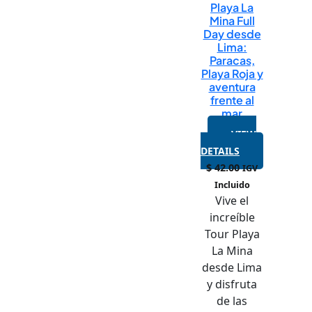
Playa La
Mina Full
Day desde
Lima:
Paracas,
Playa Roja y
aventura
frente al
mar
VIEW
DETAILS
$
42.00
IGV
Incluido
Vive el
increíble
Tour Playa
La Mina
desde Lima
y disfruta
de las