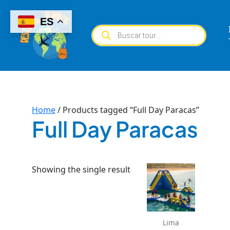
Skip
to
ES
Products
content
search
Home
/ Products tagged “Full Day Paracas”
Full Day Paracas
Showing the single result
Lima