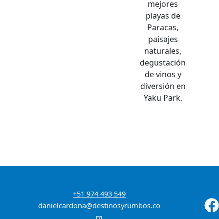
mejores
playas de
Paracas,
paisajes
naturales,
degustación
de vinos y
diversión en
Yaku Park.
+51 974 493 549
danielcardona@destinosyrumbos.co
m