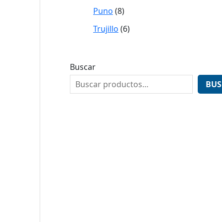
Puno
8
Trujillo
6
Buscar
BUS