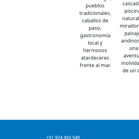
cascad
pueblos
piscin
tradicionales,
natural
caballos de
mirador
paso,
paisaj
gastronomía
andino
local y
una
hermosos
avent
atardeceres
inolvid
frente al mar.
de un d
+51 974 493 549