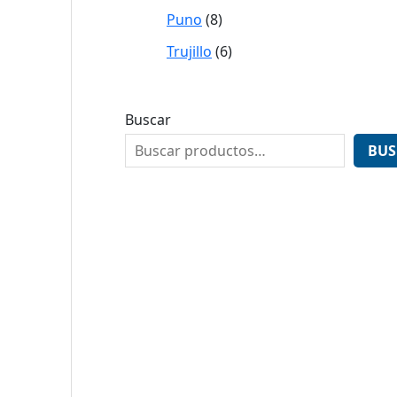
Puno
8
Trujillo
6
Buscar
BUS