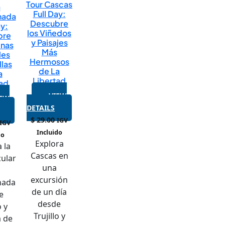
Tour Cascas
a
Full Day:
nada
Descubre
ay:
los Viñedos
bre
y Paisajes
inas
Más
les
Hermosos
las
de La
a
Libertad
ad
VIEW
IEW
DETAILS
$
29.00
IGV
IGV
Incluido
do
Explora
 la
Cascas en
ular
una
a
excursión
nada
de un día
e
desde
o y
Trujillo y
a de