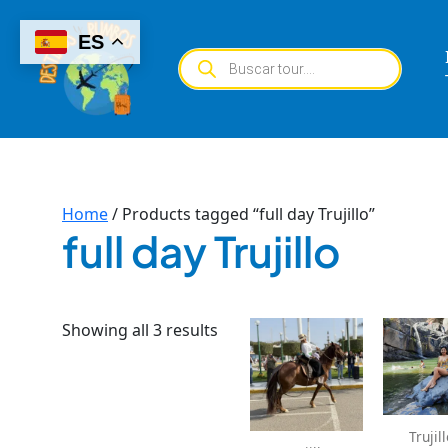
Skip
to
ES
Products
content
search
Home
/ Products tagged “full day Trujillo”
full day Trujillo
Showing all 3 results
Trujil