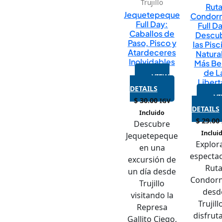
Trujillo
Rut
Jequetepeque
Condor
Full Day:
Full D
Caballos de
Descu
Paso, Pisco y
las Pisc
Atardeceres
Natura
Inolvidables
Más Bel
de L
VIEW
Libert
DETAILS
V
$
30.00
IGV
DETAILS
Incluido
$
29.00
Descubre
Inclui
Jequetepeque
Explora
en una
espectac
excursión de
Rut
un día desde
Condor
Trujillo
desd
visitando la
Trujill
Represa
disfrut
Gallito Ciego,