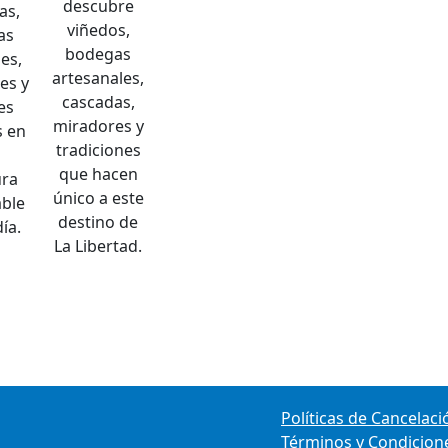
descubre
as,
viñedos,
as
bodegas
es,
artesanales,
es y
cascadas,
es
miradores y
s en
tradiciones
que hacen
ura
único a este
able
destino de
ía.
La Libertad.
Políticas de Cancelaci
Términos y Condicion