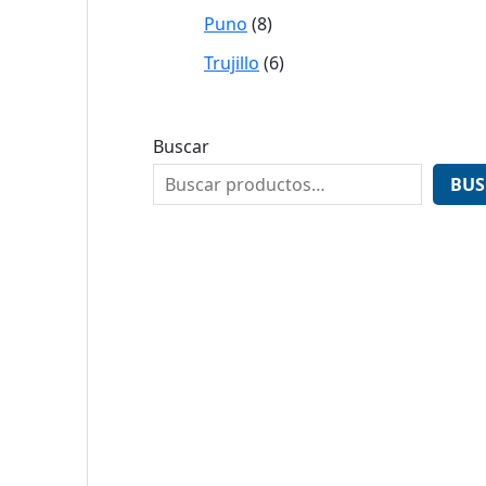
Puno
8
Trujillo
6
Buscar
BUS