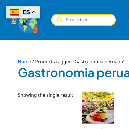
Skip
to
ES
Products
content
search
Home
/ Products tagged “Gastronomia peruana”
Gastronomia peru
Showing the single result