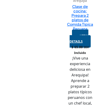
Arequipa
Clase de
cocina:
Prepara 2
platos de
Comida Tipica
Peruana
VIEW
DETAILS
$
65.00
IGV
Incluido
¡Vive una
experiencia
deliciosa en
Arequipa!
Aprende a
preparar 2
platos típicos
peruanos con
un chef local,