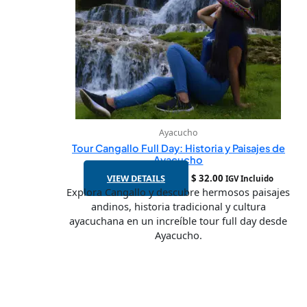
Ayacucho
Tour Cangallo Full Day: Historia y Paisajes de
Ayacucho
VIEW DETAILS
$
32.00
IGV Incluido
Explora Cangallo y descubre hermosos paisajes
andinos, historia tradicional y cultura
ayacuchana en un increíble tour full day desde
Ayacucho.