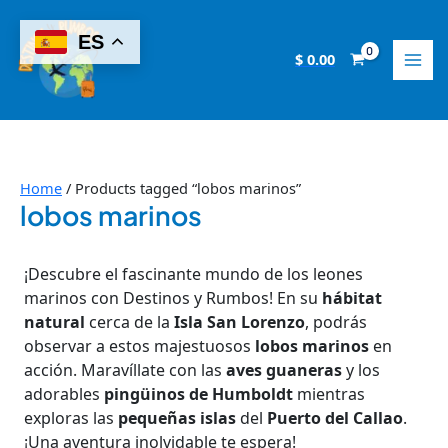
Skip
8
2
2
6
1
9
8
1
1
to
ES
p
p
1
p
4
p
p
4
0
content
$
0.00
r
r
p
r
p
r
r
p
p
o
o
r
o
r
o
o
r
r
d
d
o
d
o
d
d
o
o
u
u
d
u
d
u
u
d
d
c
c
u
c
u
c
c
u
u
Home
/ Products tagged “lobos marinos”
lobos marinos
t
t
c
t
c
t
t
c
c
s
s
t
s
t
s
s
t
t
¡Descubre el fascinante mundo de los leones
s
s
s
s
marinos con Destinos y Rumbos! En su
hábitat
natural
cerca de la
Isla San Lorenzo
, podrás
observar a estos majestuosos
lobos marinos
en
acción. Maravíllate con las
aves guaneras
y los
adorables
pingüinos de Humboldt
mientras
exploras las
pequeñas islas
del
Puerto del Callao
.
¡Una aventura inolvidable te espera!