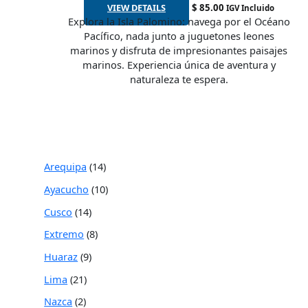
VIEW DETAILS
$
85.00
IGV Incluido
Explora la Isla Palomino: navega por el Océano
Pacífico, nada junto a juguetones leones
marinos y disfruta de impresionantes paisajes
marinos. Experiencia única de aventura y
naturaleza te espera.
Arequipa
14
Ayacucho
10
Cusco
14
Extremo
8
Huaraz
9
Lima
21
Nazca
2