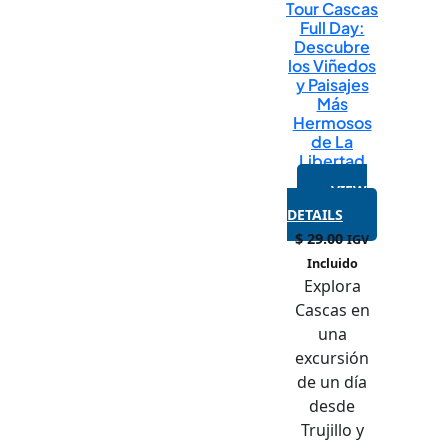
Tour Cascas
Full Day:
Descubre
los Viñedos
y Paisajes
Más
Hermosos
de La
Libertad
VIEW
DETAILS
$
29.00
IGV
Incluido
Explora
Cascas en
una
excursión
de un día
desde
Trujillo y