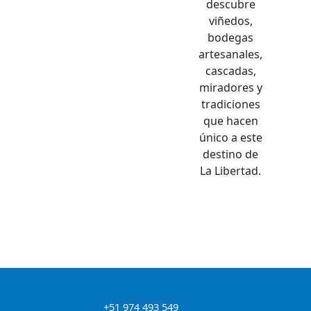
descubre
viñedos,
bodegas
artesanales,
cascadas,
miradores y
tradiciones
que hacen
único a este
destino de
La Libertad.
+51 974 493 549