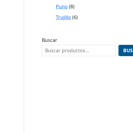
Puno
8
Trujillo
6
Buscar
BUS