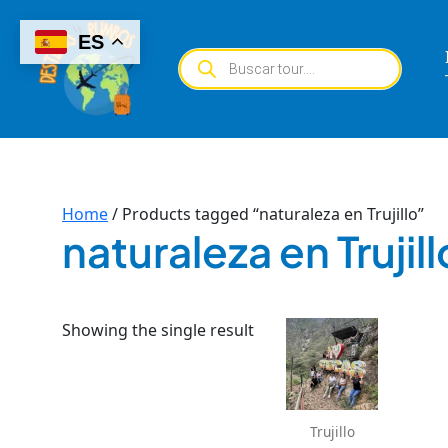
Skip
to
ES
Products
content
search
Home
/ Products tagged “naturaleza en Trujillo”
naturaleza en Trujill
Showing the single result
Trujillo