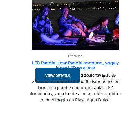
Extremo
LED Paddle Lima: Paddle nocturno, yoga y
luces LED en el mar
VIEW DETAILS
$
50.00
IGV Incluido
Vive una increíble LED Paddle Experience en
Lima con paddle nocturno, tablas LED
iluminadas, yoga frente al mar, música, glitter
neon y fogata en Playa Agua Dulce.