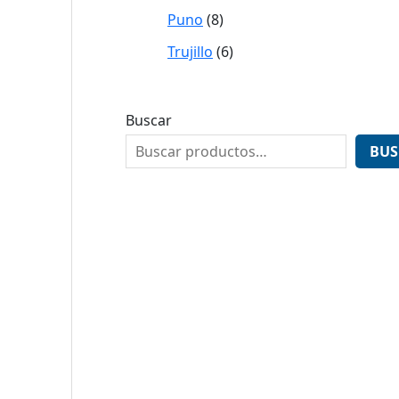
Puno
8
Trujillo
6
Buscar
BUS