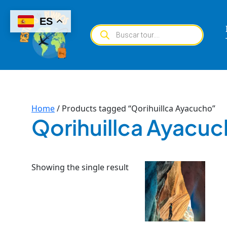
Skip
to
ES
Products
content
search
Home
/ Products tagged “Qorihuillca Ayacucho”
Qorihuillca Ayacu
Showing the single result