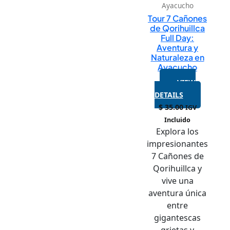
Ayacucho
Tour 7 Cañones
de Qorihuillca
Full Day:
Aventura y
Naturaleza en
Ayacucho
VIEW
DETAILS
$
35.00
IGV
Incluido
Explora los
impresionantes
7 Cañones de
Qorihuillca y
vive una
aventura única
entre
gigantescas
grietas y