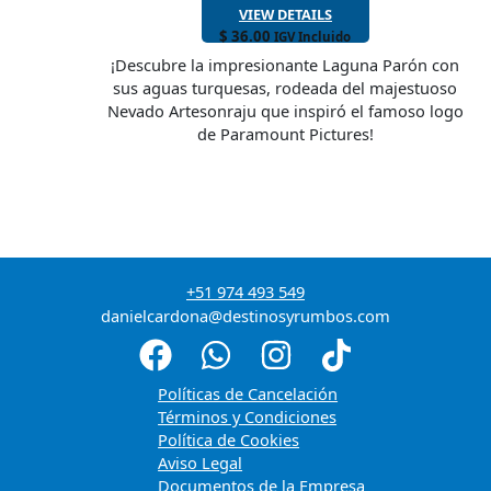
VIEW DETAILS
$
36.00
IGV Incluido
¡Descubre la impresionante Laguna Parón con
sus aguas turquesas, rodeada del majestuoso
Nevado Artesonraju que inspiró el famoso logo
de Paramount Pictures!
+51 974 493 549
danielcardona@destinosyrumbos.com
Políticas de Cancelación
Términos y Condiciones
Política de Cookies
Aviso Legal
Documentos de la Empresa