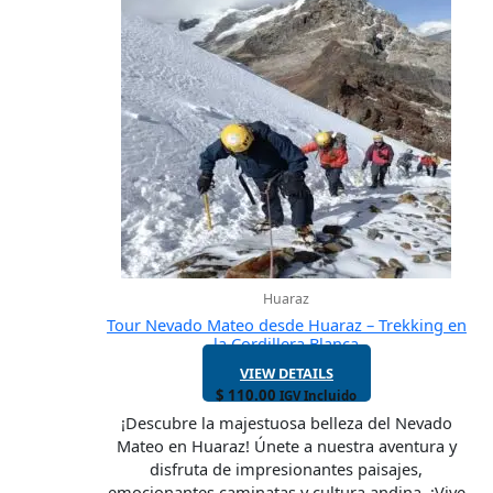
Huaraz
Tour Nevado Mateo desde Huaraz – Trekking en
la Cordillera Blanca
VIEW DETAILS
$
110.00
IGV Incluido
¡Descubre la majestuosa belleza del Nevado
Mateo en Huaraz! Únete a nuestra aventura y
disfruta de impresionantes paisajes,
emocionantes caminatas y cultura andina. ¡Vive