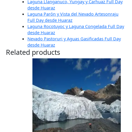
Laguna Llanganuco, Yungay y Carhuaz Full Day
desde Huaraz
Laguna Parón y Vista del Nevado Artesonraju
Full Day desde Huaraz
Laguna Rocotuyoc y Laguna Congelada Full Day
desde Huaraz
Nevado Pastoruri y Aguas Gasificadas Full Day
desde Huaraz
Related products