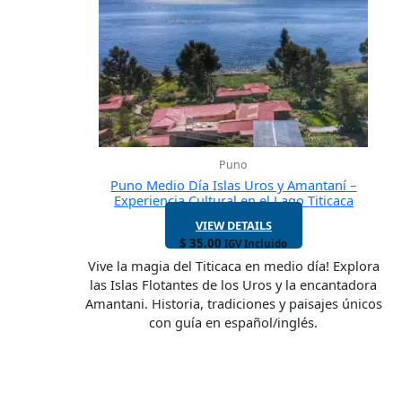
Puno
Puno Medio Día Islas Uros y Amantaní –
Experiencia Cultural en el Lago Titicaca
VIEW DETAILS
$
35.00
IGV Incluido
Vive la magia del Titicaca en medio día! Explora
las Islas Flotantes de los Uros y la encantadora
Amantani. Historia, tradiciones y paisajes únicos
con guía en español/inglés.