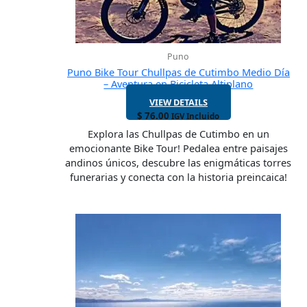
Puno
Puno Bike Tour Chullpas de Cutimbo Medio Día
– Aventura en Bicicleta Altiplano
VIEW DETAILS
$
76.00
IGV Incluido
Explora las Chullpas de Cutimbo en un
emocionante Bike Tour! Pedalea entre paisajes
andinos únicos, descubre las enigmáticas torres
funerarias y conecta con la historia preincaica!