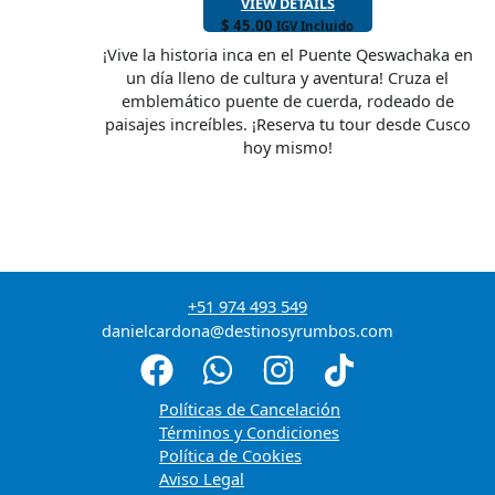
VIEW DETAILS
$
45.00
IGV Incluido
¡Vive la historia inca en el Puente Qeswachaka en
un día lleno de cultura y aventura! Cruza el
emblemático puente de cuerda, rodeado de
paisajes increíbles. ¡Reserva tu tour desde Cusco
hoy mismo!
+51 974 493 549
danielcardona@destinosyrumbos.com
Políticas de Cancelación
Términos y Condiciones
Política de Cookies
Aviso Legal