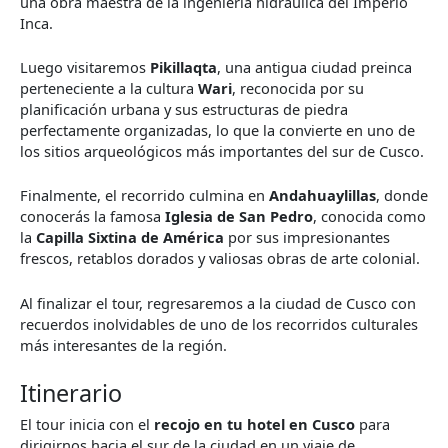
una obra maestra de la ingeniería hidráulica del Imperio
Inca.
Luego visitaremos
Pikillaqta
, una antigua ciudad preinca
perteneciente a la cultura
Wari
, reconocida por su
planificación urbana y sus estructuras de piedra
perfectamente organizadas, lo que la convierte en uno de
los sitios arqueológicos más importantes del sur de Cusco.
Finalmente, el recorrido culmina en
Andahuaylillas
, donde
conocerás la famosa
Iglesia de San Pedro
, conocida como
la
Capilla Sixtina de América
por sus impresionantes
frescos, retablos dorados y valiosas obras de arte colonial.
Al finalizar el tour, regresaremos a la ciudad de Cusco con
recuerdos inolvidables de uno de los recorridos culturales
más interesantes de la región.
Itinerario
El tour inicia con el
recojo en tu hotel en Cusco
para
dirigirnos hacia el sur de la ciudad en un viaje de