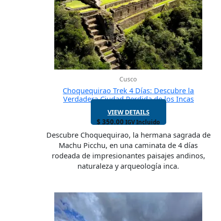
Cusco
Choquequirao Trek 4 Días: Descubre la
Verdadera Ciudad Perdida de los Incas
VIEW DETAILS
$
350.00
IGV Incluido
Descubre Choquequirao, la hermana sagrada de
Machu Picchu, en una caminata de 4 días
rodeada de impresionantes paisajes andinos,
naturaleza y arqueología inca.