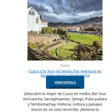
Cusco
Cusco City Tour de Medio Día: Aventura en
Sacsayhuamán y Qorikancha
VIEW DETAILS
$
30.00
IGV Incluido
¡Descubre lo mejor de Cusco en medio día! Tour
Koricancha, Sacsayhuaman, Qenqo, Puka pukara
y Tambomachay. Historia, cultura y paisajes
únicos en un solo recorrido. ¡Reserva tu