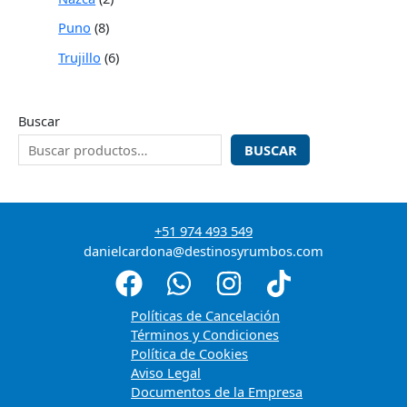
Puno
8
Trujillo
6
Buscar
BUSCAR
+51 974 493 549
danielcardona@destinosyrumbos.com
Políticas de Cancelación
Términos y Condiciones
Política de Cookies
Aviso Legal
Documentos de la Empresa