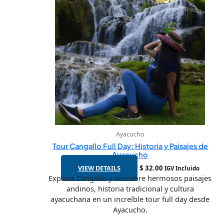
Ayacucho
Tour Cangallo Full Day: Historia y Paisajes de
Ayacucho
VIEW DETAILS
$
32.00
IGV Incluido
Explora Cangallo y descubre hermosos paisajes
andinos, historia tradicional y cultura
ayacuchana en un increíble tour full day desde
Ayacucho.