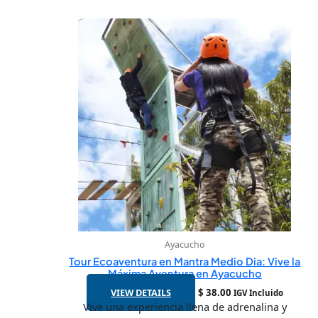
Ayacucho
Tour Ecoaventura en Mantra Medio Dia: Vive la
Máxima Aventura en Ayacucho
VIEW DETAILS
$
38.00
IGV Incluido
Vive una experiencia llena de adrenalina y