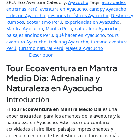
SKU:
Eco Aventura
Category:
Ayacucho
Tags:
actividades
extremas Perú
,
aventura en Ayacucho
,
canopy Ayacucho
,
ciclismo Ayacucho
,
destinos turísticos Ayacucho
,
Destinos y
Rumbos
,
ecoturismo Perú
,
experiencias en Ayacucho
,
Mantra Ayacucho
,
Mantra Perú
,
naturaleza Ayacucho
,
paisajes andinos Perú
,
qué hacer en Ayacucho
,
tours
aventura Ayacucho
,
trekking Ayacucho
,
turismo aventura
Perú
,
turismo natural Perú
,
viajes a Ayacucho
Description
Tour Ecoaventura en Mantra
Medio Dia: Adrenalina y
Naturaleza en Ayacucho
Introducción
El
Tour Ecoaventura en Mantra Medio Dia
es una
experiencia ideal para los amantes de la aventura y la
naturaleza en Ayacucho. Este recorrido combina
actividades al aire libre, paisajes impresionantes y
adrenalina en uno de los destinos eco turísticos más