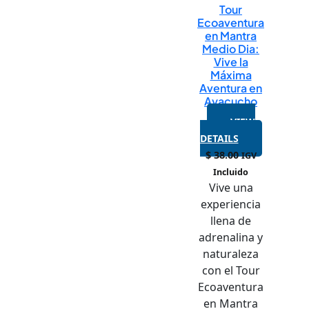
Tour
Ecoaventura
en Mantra
Medio Dia:
Vive la
Máxima
Aventura en
Ayacucho
VIEW
DETAILS
$
38.00
IGV
Incluido
Vive una
experiencia
llena de
adrenalina y
naturaleza
con el Tour
Ecoaventura
en Mantra