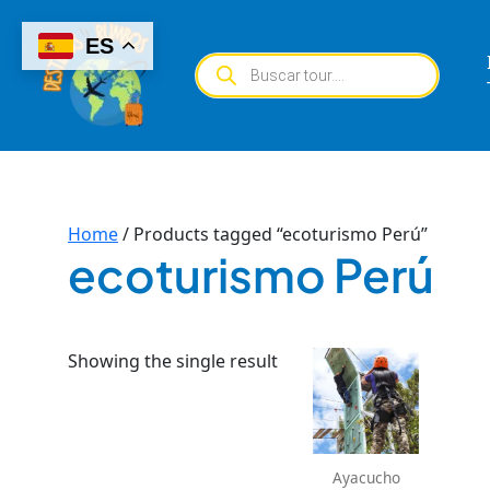
Skip
to
ES
Products
content
search
Home
/ Products tagged “ecoturismo Perú”
ecoturismo Perú
Showing the single result
Ayacucho