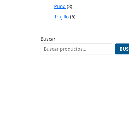
Puno
8
Trujillo
6
Buscar
BUS