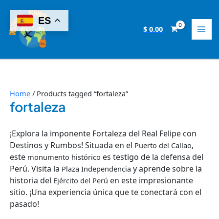
Skip
8
2
2
6
1
9
8
1
1
to
ES
p
p
1
p
4
p
p
4
0
content
$
0.00
r
r
p
r
p
r
r
p
p
o
o
r
o
r
o
o
r
r
d
d
o
d
o
d
d
o
o
u
u
d
u
d
u
u
d
d
c
c
u
c
u
c
c
u
u
Home
/ Products tagged “fortaleza”
fortaleza
t
t
c
t
c
t
t
c
c
s
s
t
s
t
s
s
t
t
¡Explora la imponente Fortaleza del Real Felipe con
s
s
s
s
Destinos y Rumbos! Situada en el
,
Puerto del Callao
este
es testigo de la defensa del
monumento histórico
Perú. Visita la
y aprende sobre la
Plaza Independencia
historia del
en este impresionante
Ejército del Perú
sitio. ¡Una experiencia única que te conectará con el
pasado!