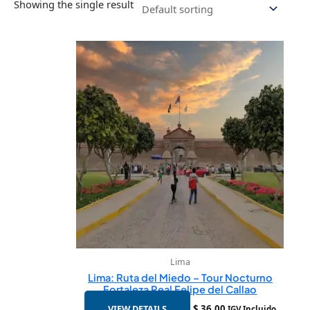
Showing the single result
Lima
Lima: Ruta del Miedo – Tour Nocturno
Fortaleza Real Felipe del Callao
VIEW DETAILS
$
36.00
IGV Incluido