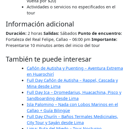
vuelta por $20)
Actividades o servicios no especificados en el
tour
Información adicional
Duración:
2 horas
Salidas:
Sábados
Punto de encuentro:
Fortaleza del Real Felipe, Callao – 06:00 pm
Importante:
Presentarse 10 minutos antes del inicio del tour
También te puede interesar
Cañón de Autisha y Puenting – Aventura Extrema
en Huarochirí
Full Day Cañón de Autisha – Rappel, Cascada y
Mina desde Lima
Full Day Ica – Dromedarius, Huacachina, Pisco y
Sandboarding desde Lima
Isla Palomino – Nada con Lobos Marinos en el
Callao + Guía Bilingüe
Full Day Churín – Baños Termales Medicinales,
City Tour y Sayán desde Lima
Lima: Ruta del Miedo – Tour Nocturno