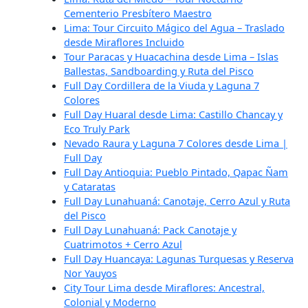
Cementerio Presbítero Maestro
Lima: Tour Circuito Mágico del Agua – Traslado
desde Miraflores Incluido
Tour Paracas y Huacachina desde Lima – Islas
Ballestas, Sandboarding y Ruta del Pisco
Full Day Cordillera de la Viuda y Laguna 7
Colores
Full Day Huaral desde Lima: Castillo Chancay y
Eco Truly Park
Nevado Raura y Laguna 7 Colores desde Lima |
Full Day
Full Day Antioquia: Pueblo Pintado, Qapac Ñam
y Cataratas
Full Day Lunahuaná: Canotaje, Cerro Azul y Ruta
del Pisco
Full Day Lunahuaná: Pack Canotaje y
Cuatrimotos + Cerro Azul
Full Day Huancaya: Lagunas Turquesas y Reserva
Nor Yauyos
City Tour Lima desde Miraflores: Ancestral,
Colonial y Moderno