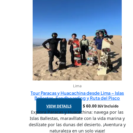
Lima
Tour Paracas y Huacachina desde Lima – Islas
Ballestas, Sandboarding y Ruta del Pisco
VIEW DETAILS
$
60.00
IGV Incluido
Explora Paracas y Huacachina: navega por las
Islas Ballestas, maravíllate con la vida marina y
deslízate por las dunas del desierto. ¡Aventura y
naturaleza en un solo viaje!