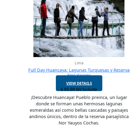
Lima
Full Day Huancaya: Lagunas Turquesas y Reserva
Nor Yauyos
VIEW DETAILS
$
55.00
IGV Incluido
¡Descubre Huancaya! Pueblo preinca, un lugar
donde se forman unas hermosas lagunas
esmeraldas así como bellas cascadas y paisajes
andinos únicos, dentro de la reserva paisajística
Nor Yauyos Cochas.