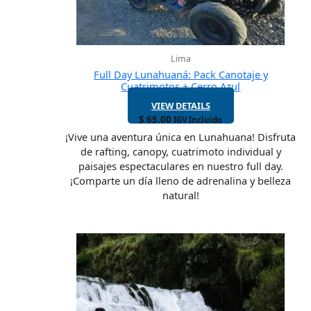
Lima
Full Day Lunahuaná: Pack Canotaje y
Cuatrimotos + Cerro Azul
VIEW DETAILS
$
65.00
IGV Incluido
¡Vive una aventura única en Lunahuana! Disfruta
de rafting, canopy, cuatrimoto individual y
paisajes espectaculares en nuestro full day.
¡Comparte un día lleno de adrenalina y belleza
natural!