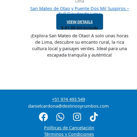
Lima
San Mateo de Otao y Puente Dos Mil Suspiros –
Full Day desde Lima
VIEW DETAILS
$
41.00
IGV Incluido
¡Explora San Mateo de Otao! A solo unas horas
de Lima, descubre su encanto rural, la rica
cultura local y paisajes verdes. Ideal para una
escapada tranquila y auténtica!
+51 974 493 549
danielcardona@destinosyrumbos.com
Políticas de Cancelación
Términos y Condiciones