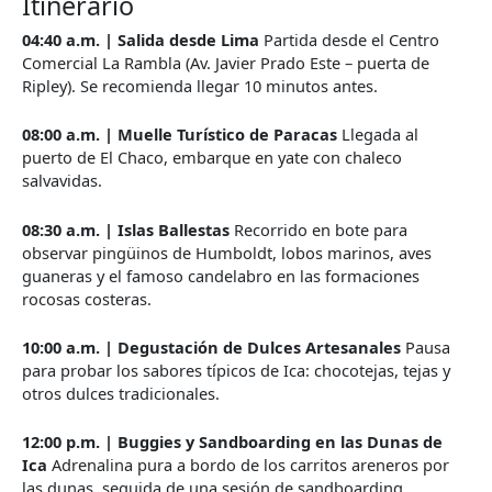
Itinerario
04:40 a.m. | Salida desde Lima
Partida desde el Centro
Comercial La Rambla (Av. Javier Prado Este – puerta de
Ripley). Se recomienda llegar 10 minutos antes.
08:00 a.m. | Muelle Turístico de Paracas
Llegada al
puerto de El Chaco, embarque en yate con chaleco
salvavidas.
08:30 a.m. | Islas Ballestas
Recorrido en bote para
observar pingüinos de Humboldt, lobos marinos, aves
guaneras y el famoso candelabro en las formaciones
rocosas costeras.
10:00 a.m. | Degustación de Dulces Artesanales
Pausa
para probar los sabores típicos de Ica: chocotejas, tejas y
otros dulces tradicionales.
12:00 p.m. | Buggies y Sandboarding en las Dunas de
Ica
Adrenalina pura a bordo de los carritos areneros por
las dunas, seguida de una sesión de sandboarding.