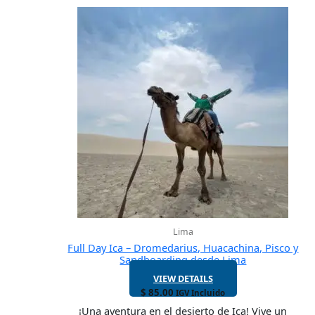
Lima
Full Day Ica – Dromedarius, Huacachina, Pisco y
Sandboarding desde Lima
VIEW DETAILS
$
85.00
IGV Incluido
¡Una aventura en el desierto de Ica! Vive un