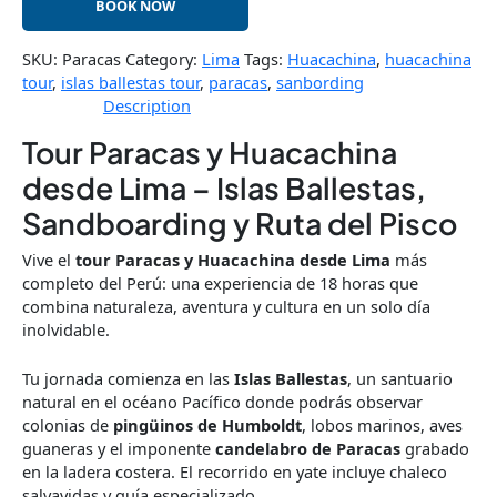
BOOK NOW
SKU:
Paracas
Category:
Lima
Tags:
Huacachina
,
huacachina
tour
,
islas ballestas tour
,
paracas
,
sanbording
Description
Tour Paracas y Huacachina
desde Lima – Islas Ballestas,
Sandboarding y Ruta del Pisco
Vive el
tour Paracas y Huacachina desde Lima
más
completo del Perú: una experiencia de 18 horas que
combina naturaleza, aventura y cultura en un solo día
inolvidable.
Tu jornada comienza en las
Islas Ballestas
, un santuario
natural en el océano Pacífico donde podrás observar
colonias de
pingüinos de Humboldt
, lobos marinos, aves
guaneras y el imponente
candelabro de Paracas
grabado
en la ladera costera. El recorrido en yate incluye chaleco
salvavidas y guía especializado.