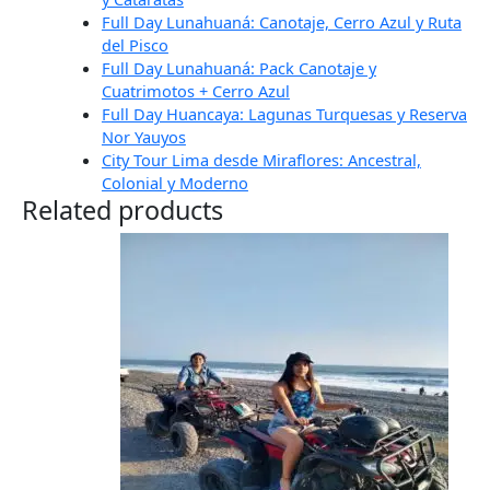
Full Day Lunahuaná: Canotaje, Cerro Azul y Ruta
del Pisco
Full Day Lunahuaná: Pack Canotaje y
Cuatrimotos + Cerro Azul
Full Day Huancaya: Lagunas Turquesas y Reserva
Nor Yauyos
City Tour Lima desde Miraflores: Ancestral,
Colonial y Moderno
Related products