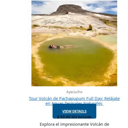
Ayacucho
Tour Volcán de Pachapupum Full Day: Relájate
en Aguas Termales Naturales
VIEW DETAILS
$
50.00
IGV Incluido
Explora el impresionante Volcán de