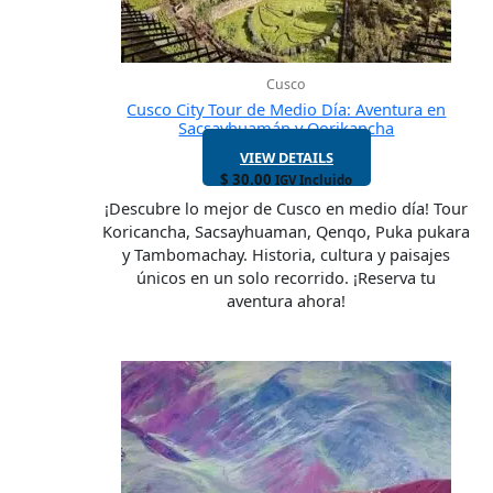
Cusco
Cusco City Tour de Medio Día: Aventura en
Sacsayhuamán y Qorikancha
VIEW DETAILS
$
30.00
IGV Incluido
¡Descubre lo mejor de Cusco en medio día! Tour
Koricancha, Sacsayhuaman, Qenqo, Puka pukara
y Tambomachay. Historia, cultura y paisajes
únicos en un solo recorrido. ¡Reserva tu
aventura ahora!