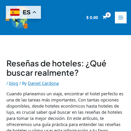
Skip
to
ES
content
$
0.00
Reseñas de hoteles: ¿Qué
buscar realmente?
/
blog
/ By
Daniel Cardona
Cuando planeamos un viaje, encontrar el hotel perfecto es
una de las tareas más importantes. Con tantas opciones
disponibles, desde hoteles económicos hasta hoteles de
lujo, es crucial saber qué buscar en las reseñas de hoteles
para tomar la mejor decisión. En este artículo, te
ofreceremos una guía práctica para entender las reseñas
de hoteles y cómo usar esta información a tu favor.