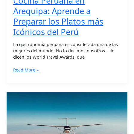
Cocina Peruana en
Arequipa: Aprende a
Preparar los Platos más
Icónicos del Perú
La gastronomía peruana es considerada una de las
mejores del mundo. No lo decimos nosotros —lo
dicen los World Travel Awards, que
Read More »
Vuelo
sobre
las
Líneas
de
Nazca:
Cómo