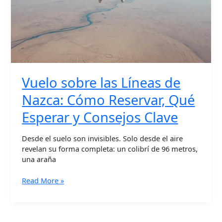
Reservar,
Qué
Esperar
y
Consejos
Clave
Vuelo sobre las Líneas de
Nazca: Cómo Reservar, Qué
Esperar y Consejos Clave
Desde el suelo son invisibles. Solo desde el aire
revelan su forma completa: un colibrí de 96 metros,
una araña
Read More »