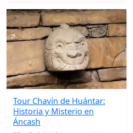
Tour
Chavín
de
Huántar:
Historia
y
Misterio
en
Áncash
Tour Chavín de Huántar:
Historia y Misterio en
Áncash