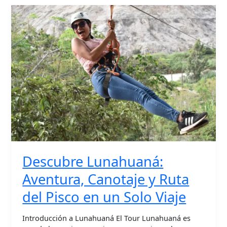
Descubre
Lunahuaná:
Aventura,
Canotaje
y
Ruta
del
Pisco
en
un
Solo
Viaje
Descubre Lunahuaná:
Aventura, Canotaje y Ruta
del Pisco en un Solo Viaje
Introducción a Lunahuaná El Tour Lunahuaná es