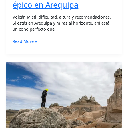
épico en Arequipa
Volcán Misti: dificultad, altura y recomendaciones.
Si estás en Arequipa y miras al horizonte, ahí está:
un cono perfecto que
Read More »
Qué
hacer
en
Arequipa
en
3
días:
guía
completa
para
viajeros