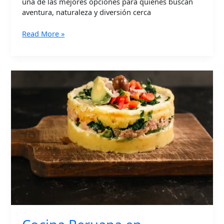
una de las mejores opciones para quienes buscan
aventura, naturaleza y diversión cerca
Read More »
Cocina
Peruana
en
Arequipa:
Aprende
a
Preparar
los
Platos
más
Icónicos
del
Perú