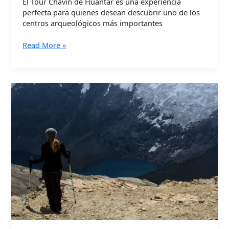
El Tour Chavín de Huántar es una experiencia
perfecta para quienes desean descubrir uno de los
centros arqueológicos más importantes
Read More »
Tour
7
Lagunas
de
Ausangate:
Trekking
Épico
entre
Montañas
y
Lagunas
Turquesas