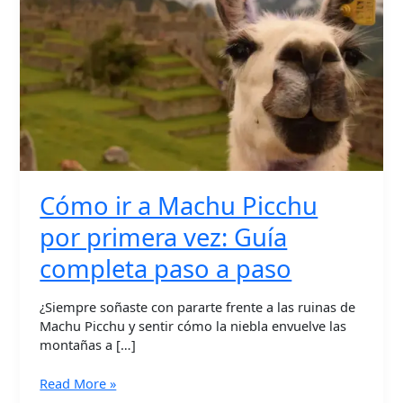
Picchu
por
primera
vez:
Guía
completa
paso
a
paso
Cómo ir a Machu Picchu
por primera vez: Guía
completa paso a paso
¿Siempre soñaste con pararte frente a las ruinas de
Machu Picchu y sentir cómo la niebla envuelve las
montañas a […]
Read More »