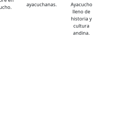
ibre en
ayacuchanas.
Ayacucho
ucho.
lleno de
historia y
cultura
andina.