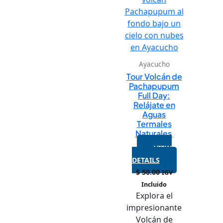
Ayacucho
Tour Volcán de
Pachapupum
Full Day:
Relájate en
Aguas
Termales
Naturales
VIEW
DETAILS
$
50.00
IGV
Incluido
Explora el
impresionante
Volcán de