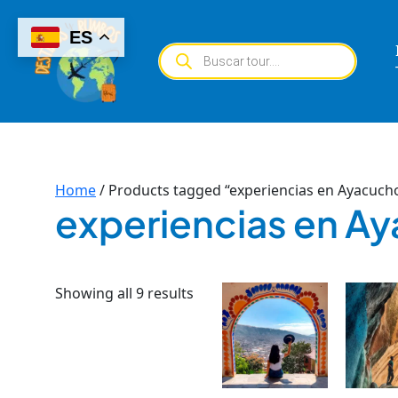
Skip
to
ES
Products
content
search
Home
/ Products tagged “experiencias en Ayacuch
experiencias en A
Showing all 9 results