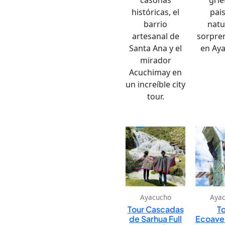
históricas, el
pai
barrio
natu
artesanal de
sorpre
Santa Ana y el
en Ay
mirador
Acuchimay en
un increíble city
tour.
Ayacucho
Aya
Tour Cascadas
T
de Sarhua Full
Ecoave