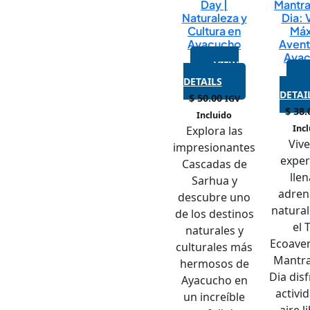
Day |
Mantr
Naturaleza y
Dia: 
Cultura en
Má
Ayacucho
Avent
Aya
VIEW
DETAILS
DETAI
$
50.00
IGV
$
38.
Incluido
Inc
Explora las
Viv
impresionantes
exper
Cascadas de
lle
Sarhua y
adren
descubre uno
natura
de los destinos
el 
naturales y
Ecoave
culturales más
Mantr
hermosos de
Dia dis
Ayacucho en
activi
un increíble