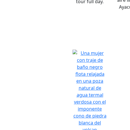
aire l
tour full day.
Ayac