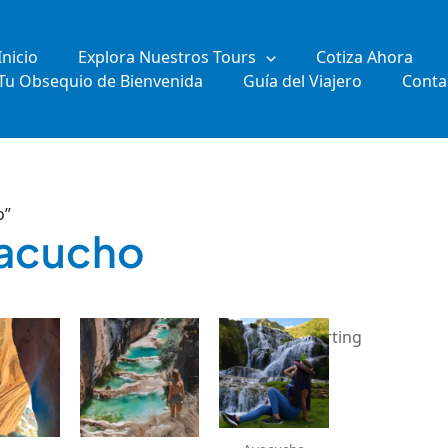
Inicio
Explora Nuestros Tours
Cotiza Ahora
Tu Obsequio de Bienvenida
Guía del Viajero
Conta
o”
yacucho