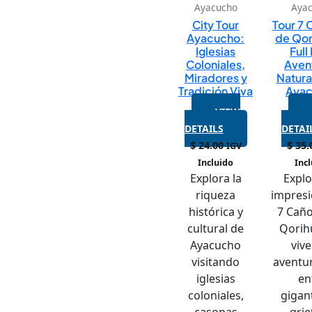
Ayacucho
Aya
City Tour
Tour 7
Ayacucho:
de Qor
Iglesias
Full
Coloniales,
Aven
Miradores y
Natura
Tradición Viva
Aya
VIEW
DETAILS
DETAI
$
24.00
$
35.
IGV
Incluido
Inc
Explora la
Explo
riqueza
impres
histórica y
7 Cañ
cultural de
Qorihu
Ayacucho
viv
visitando
aventu
iglesias
en
coloniales,
gigan
casonas
grie