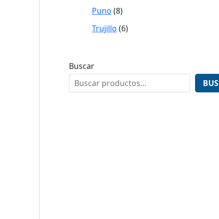
Puno
8
Trujillo
6
Buscar
BUS