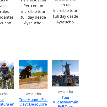
en un
sajes
Perú en un
increíble tour
rales
increíble tour
full day desde
ndentes
full day desde
Ayacucho.
acucho.
Ayacucho.
Ayacucho
cucho
Ayacucho
Tour
our
Tour Huanta Full
Vilcashuamán
ntura en
Day: Descubre
Full Day: