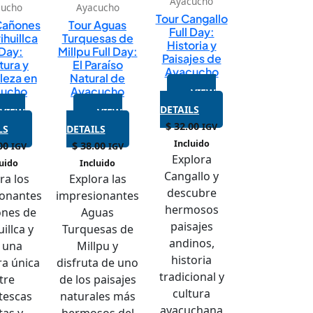
Ayacucho
cucho
Ayacucho
Tour Cangallo
 Cañones
Tour Aguas
Full Day:
ihuillca
Turquesas de
Historia y
 Day:
Millpu Full Day:
Paisajes de
tura y
El Paraíso
Ayacucho
leza en
Natural de
cucho
Ayacucho
VIEW
DETAILS
VIEW
VIEW
$
32.00
IGV
LS
DETAILS
Incluido
00
$
38.00
IGV
IGV
Explora
luido
Incluido
Cangallo y
ra los
Explora las
descubre
ionantes
impresionantes
hermosos
ones de
Aguas
paisajes
illca y
Turquesas de
andinos,
e una
Millpu y
historia
ra única
disfruta de uno
tradicional y
tre
de los paisajes
cultura
tescas
naturales más
ayacuchana
tas y
hermosos del