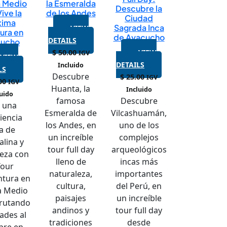
a Medio
la Esmeralda
Descubre la
Vive la
de los Andes
Ciudad
xima
Sagrada Inca
VIEW
ura en
de Ayacucho
DETAILS
cucho
$
50.00
VIEW
IGV
VIEW
DETAILS
Incluido
LS
Descubre
$
25.00
IGV
00
IGV
Huanta, la
Incluido
luido
famosa
Descubre
e una
Esmeralda de
Vilcashuamán,
iencia
los Andes, en
uno de los
na de
un increíble
complejos
alina y
tour full day
arqueológicos
leza con
lleno de
incas más
Tour
naturaleza,
importantes
ntura en
cultura,
del Perú, en
a Medio
paisajes
un increíble
frutando
andinos y
tour full day
dades al
tradiciones
desde