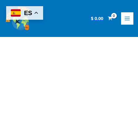
Skip
Tour
to
Aguas
ES
content
Turquesas
$
0.00
de
Millpu
Full
Day:
El
Paraíso
Natural
de
Ayacucho
quantity