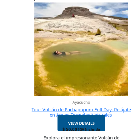
Ayacucho
Tour Volcán de Pachapupum Full Day: Relájate
en Aguas Termales Naturales
VIEW DETAILS
$
50.00
IGV Incluido
Explora el impresionante Volcán de