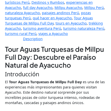
turísticos Perú
,
Destinos y Rumbos
,
experiencias en
Ayacucho
,
full day Ayacucho
,
Millpu Ayacucho
,
Millpu Perú
,
naturaleza Ayacucho
,
paisajes andinos Perú
,
pozas
turquesas Perú
,
qué hacer en Ayacucho
,
Tour Aguas
Turquesas de Millpu Full Day
,
tours en Ayacucho
,
trekking
Ayacucho
,
turismo aventura Perú
,
turismo naturaleza Perú
,
turismo rural Perú
,
viajes a Ayacucho
Description
Tour Aguas Turquesas de Millpu
Full Day: Descubre el Paraíso
Natural de Ayacucho
Introducción
El
Tour Aguas Turquesas de Millpu Full Day
es una de las
experiencias más impresionantes para quienes visitan
Ayacucho. Este destino natural sorprende por sus
increíbles pozas de color turquesa intenso, rodeadas de
montañas, cascadas y paisajes andinos únicos.