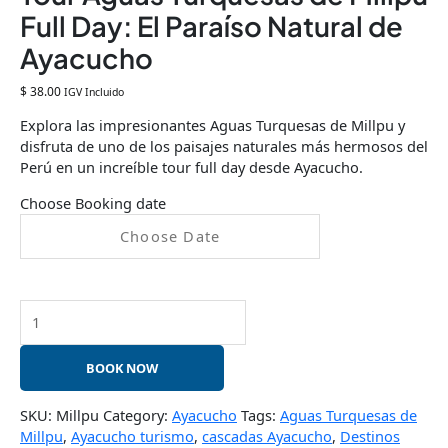
Full Day: El Paraíso Natural de
Ayacucho
$
38.00
IGV Incluido
Explora las impresionantes Aguas Turquesas de Millpu y
disfruta de uno de los paisajes naturales más hermosos del
Perú en un increíble tour full day desde Ayacucho.
Choose Booking date
BOOK NOW
SKU:
Millpu
Category:
Ayacucho
Tags:
Aguas Turquesas de
Millpu
,
Ayacucho turismo
,
cascadas Ayacucho
,
Destinos