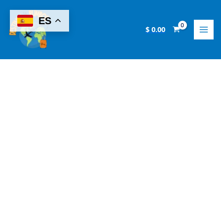
Skip
Clase
to
de
ES
content
Cocina
$
0.00
en
Arequipa:
Prepara
2
Platos
Marinos
Peruanos
quantity