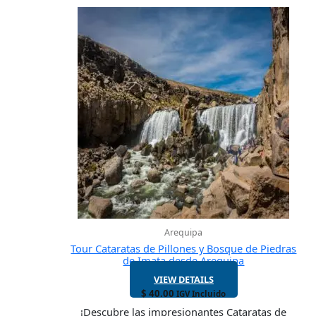
Arequipa
Tour Cataratas de Pillones y Bosque de Piedras
de Imata desde Arequipa
VIEW DETAILS
$
40.00
IGV Incluido
¡Descubre las impresionantes Cataratas de