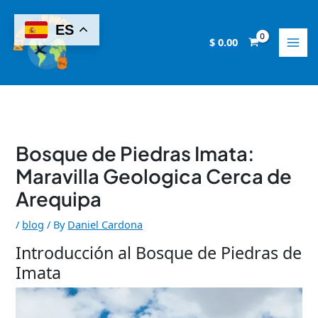
Skip
to
ES
content
$
0.00
Bosque de Piedras Imata:
Maravilla Geologica Cerca de
Arequipa
/
blog
/ By
Daniel Cardona
Introducción al Bosque de Piedras de
Imata